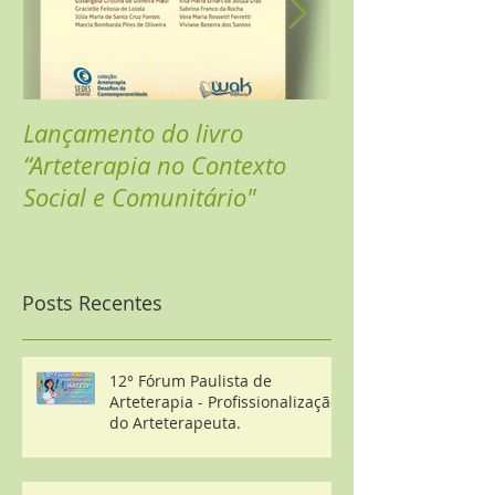
Lançamento do livro
Sarau Online - 
“Arteterapia no Contexto
Celebrar
Social e Comunitário"
Posts Recentes
12° Fórum Paulista de
Arteterapia - Profissionalização
do Arteterapeuta.