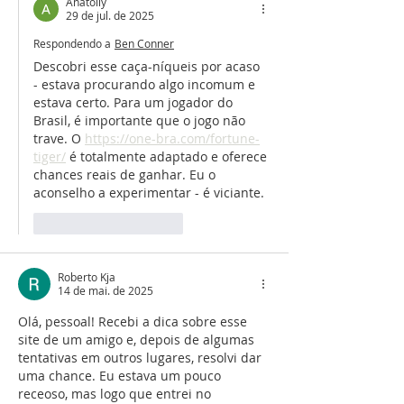
Anatoliy
29 de jul. de 2025
Respondendo a
Ben Conner
Descobri esse caça-níqueis por acaso 
- estava procurando algo incomum e 
estava certo. Para um jogador do 
Brasil, é importante que o jogo não 
trave. O 
https://one-bra.com/fortune-
tiger/
 é totalmente adaptado e oferece 
chances reais de ganhar. Eu o 
aconselho a experimentar - é viciante.
Curtir
Responder
Roberto Kja
14 de mai. de 2025
Olá, pessoal! Recebi a dica sobre esse 
site de um amigo e, depois de algumas 
tentativas em outros lugares, resolvi dar 
uma chance. Eu estava um pouco 
receoso, mas logo que entrei no 