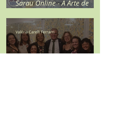
Sarau Online - A Arte de
Celebrar
Valéria Carelli Ferrarri
PL 3416/2015—
Regulamentação da
profissão de Arteterapia
Iara Simonetti Racy