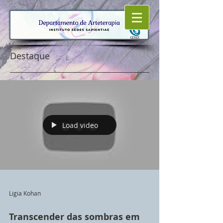
Destaque
Load video
Ligia Kohan
Transcender das sombras em