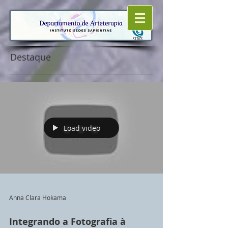
Destaque
Load video
Anna Clara Hokama
Integrando a Fotografia à