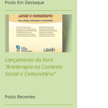
Posts Em Destaque
Lançamento do livro
Sarau Online - 
“Arteterapia no Contexto
Celebrar
Social e Comunitário"
Posts Recentes