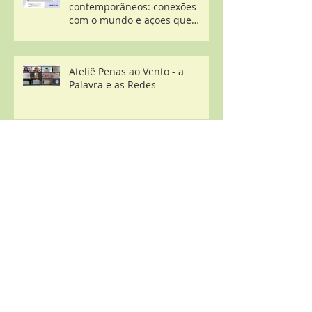
contemporâneos: conexões
com o mundo e ações que
transformam o agora"
Ateliê Penas ao Vento - a
Palavra e as Redes
Ateliê de Modelagem:
explorandoo seu estado
brincante.
Arquivo
novembro de 2022
(1)
1 post
outubro de 2022
(3)
3 posts
setembro de 2022
(1)
1 post
agosto de 2022
(2)
2 posts
julho de 2022
(1)
1 post