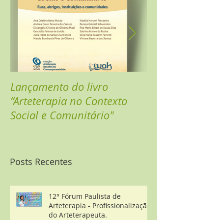
Lançamento do livro
Sarau Online - 
“Arteterapia no Contexto
Celebrar
Social e Comunitário"
Posts Recentes
12° Fórum Paulista de
Arteterapia - Profissionalização
do Arteterapeuta.