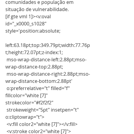
comunidades e população em 
situação de vulnerabilidade.
[if gte vml 1]><v:oval 
id="_x0000_s1028" 
style='position:absolute;
left:63.18pt;top:349.79pt;width:77.76p
t;height:72.07pt;z-index:1;
 mso-wrap-distance-left:2.88pt;mso-
wrap-distance-top:2.88pt;
 mso-wrap-distance-right:2.88pt;mso-
wrap-distance-bottom:2.88pt'
 o:preferrelative="t" filled="f" 
fillcolor="white [7]" 
strokecolor="#f2f2f2"
 strokeweight="5pt" insetpen="t" 
o:cliptowrap="t">
 <v:fill color2="white [7]"></v:fill>
 <v:stroke color2="white [7]">