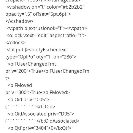
 <v:shadow on="t" color="#b2b2b2" 
opacity=".5" offset="5pt,6pt">
</v:shadow>
 <v:path o:extrusionok="f"></v:path>
 <o:lock v:ext="edit" aspectratio="t">
</o:lock>
 <![if pub]><b:otyEscherText 
type="OplPo" oty="1" oh="286">
  <b:FUserChangedFmt 
priv="200">True</b:FUserChangedFm
t>
  <b:FMoved 
priv="300">True</b:FMoved>
  <b:Oid priv="C05">
(```````````</b:Oid>
  <b:OidAssociated priv="D05">
(```````````</b:OidAssociated>
  <b:Qtf priv="3404">0</b:Qtf>