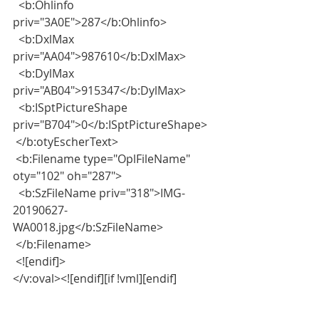
  <b:Ohlinfo 
priv="3A0E">287</b:Ohlinfo>
  <b:DxlMax 
priv="AA04">987610</b:DxlMax>
  <b:DylMax 
priv="AB04">915347</b:DylMax>
  <b:ISptPictureShape 
priv="B704">0</b:ISptPictureShape>
 </b:otyEscherText>
 <b:Filename type="OplFileName" 
oty="102" oh="287">
  <b:SzFileName priv="318">IMG-
20190627-
WA0018.jpg</b:SzFileName>
 </b:Filename>
 <![endif]>
</v:oval><![endif][if !vml][endif]