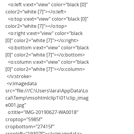
  <o:left v:ext="view" color="black [0]" 
color2="white [7]"></o:left>
  <o:top v:ext="view" color="black [0]" 
color2="white [7]"></o:top>
  <o:right v:ext="view" color="black 
[0]" color2="white [7]"></o:right>
  <o:bottom v:ext="view" color="black 
[0]" color2="white [7]"></o:bottom>
  <o:column v:ext="view" color="black 
[0]" color2="white [7]"></o:column>
 </v:stroke>
 <v:imagedata 
src="file:///C:\Users\Iara\AppData\Lo
cal\Temp\msohtmlclip1\01\clip_imag
e001.jpg"
  o:title="IMG-20190627-WA0018" 
croptop="5985f" 
cropbottom="27415f" 
cropleft="19307f"></v:imagedata>