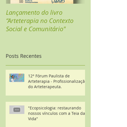
Lançamento do livro
Sarau Online - 
“Arteterapia no Contexto
Celebrar
Social e Comunitário"
Posts Recentes
12° Fórum Paulista de
Arteterapia - Profissionalização
do Arteterapeuta.
"Ecopsicologia: restaurando
nossos vínculos com a Teia da
Vida"